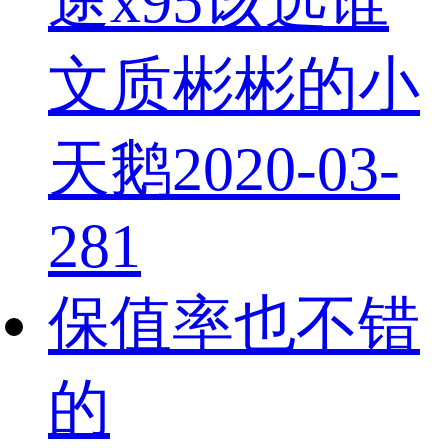
途x95该选谁
文质彬彬的小
天鹅
2020-03-
28
1
保值率也不错
的