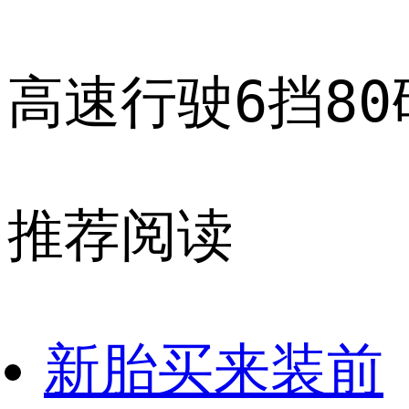
高速行驶6挡8
推荐阅读
新胎买来装前