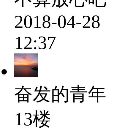
2018-04-28
12:37
奋发的青年
13楼