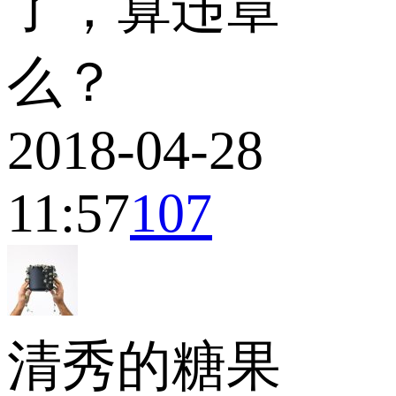
了，算违章
么？
2018-04-28
11:57
107
清秀的糖果