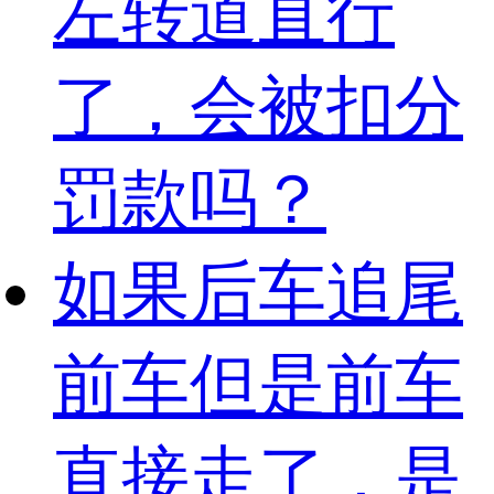
左转道直行
了，会被扣分
罚款吗？
如果后车追尾
前车但是前车
直接走了，是