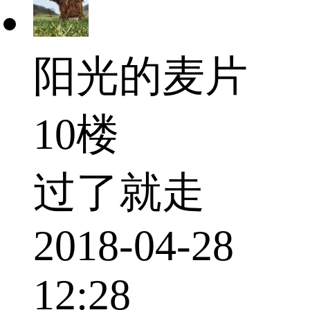
阳光的麦片
10楼
过了就走
2018-04-28
12:28