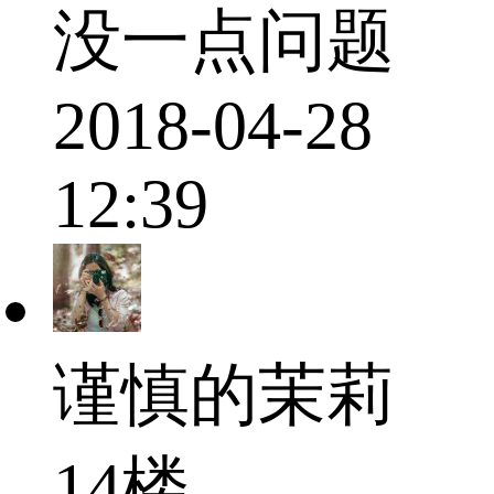
没一点问题
2018-04-28
12:39
谨慎的茉莉
14楼