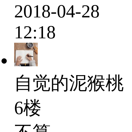
2018-04-28
12:18
自觉的泥猴桃
6楼