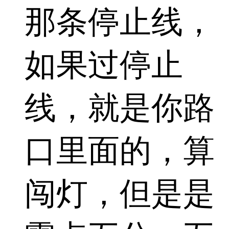
那条停止线，
如果过停止
线，就是你路
口里面的，算
闯灯，但是是