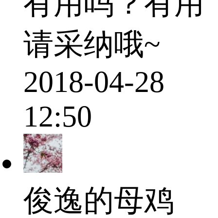
有用吗？有用
请采纳哦~
2018-04-28
12:50
俊逸的母鸡