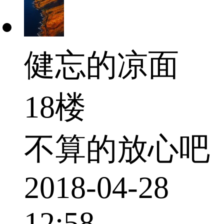
健忘的凉面
18楼
不算的放心吧
2018-04-28
12:58