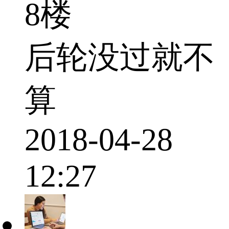
8楼
后轮没过就不
算
2018-04-28
12:27