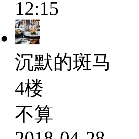
12:15
沉默的斑马
4楼
不算
2018-04-28